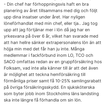
- Din chef har förhoppningsvis haft en bra
planering av året tillsammans med dig och följt
upp dina insatser under året. Har nyligen
löneförhandlat med min chef, eller tja.. Jag tog
upp att jag förtjänar mer i lön då jag har en
yrkesvana på över 6 år, vilket han svarade med
att han hellre sänker extrapersonalens lön än att
höjja min med det får han ju inte. Många
medlemmar i fackförbund inom LO, TCO och
SACO omfattas redan av en gruppförsäkring hos
Folksam, vad inte alla känner till är att det även
är möjlighet att teckna hemförsäkring till
förmånliga priser samt få 10-25% samlingsrabatt
på övriga försäkringsskydd. En sjuksköterska
som byter jobb inom Stockholms läns landsting
ska inte längre få förhandla om sin lön.