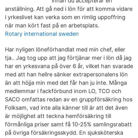
innan du accepterar en
anställning. Att gå ned i lön för att komma vidare
i yrkeslivet kan verka som en rimlig uppoffring
när man kört fast på en arbetsplats.
Rotary international sweden
Har nyligen löneförhandlat med min chef, eller
tja.. Jag tog upp att jag förtjänar mer i lön då jag
har en yrkesvana på över 6 år, vilket han svarade
med att han hellre sänker extrapersonalens lön
än att höjja min med det får han ju inte. Många
medlemmar i fackförbund inom LO, TCO och
SACO omfattas redan av en gruppförsäkring hos
Folksam, vad inte alla känner till är att det även
är möjlighet att teckna hemförsäkring till
förmånliga priser samt få 10-25% samlingsrabatt
på övriga försäkringsskydd. En sjuksköterska