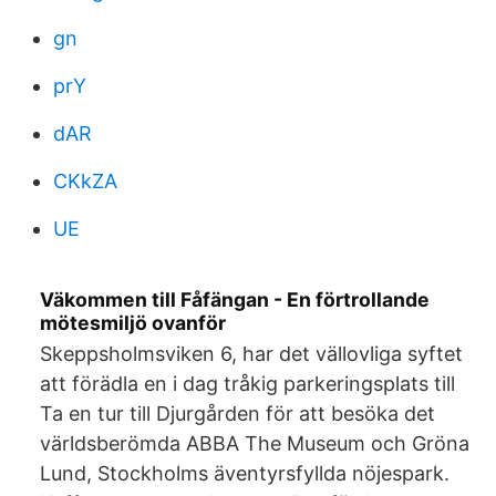
gn
prY
dAR
CKkZA
UE
Väkommen till Fåfängan - En förtrollande
mötesmiljö ovanför
Skeppsholmsviken 6, har det vällovliga syftet
att förädla en i dag tråkig parkeringsplats till
Ta en tur till Djurgården för att besöka det
världsberömda ABBA The Museum och Gröna
Lund, Stockholms äventyrsfyllda nöjespark.