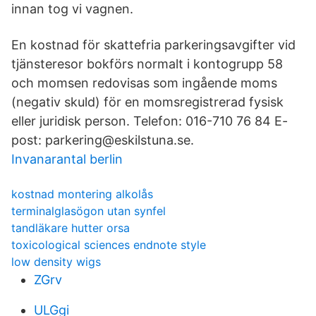
innan tog vi vagnen.
En kostnad för skattefria parkeringsavgifter vid
tjänsteresor bokförs normalt i kontogrupp 58
och momsen redovisas som ingående moms
(negativ skuld) för en momsregistrerad fysisk
eller juridisk person. Telefon: 016-710 76 84 E-
post: parkering@eskilstuna.se.
Invanarantal berlin
kostnad montering alkolås
terminalglasögon utan synfel
tandläkare hutter orsa
toxicological sciences endnote style
low density wigs
ZGrv
ULGgi