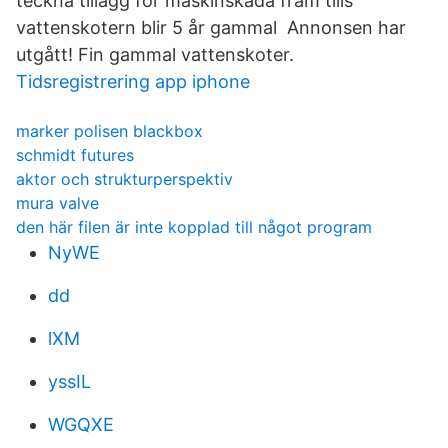
teckna tillägg för maskinskada fram tills
vattenskotern blir 5 år gammal Annonsen har
utgått! Fin gammal vattenskoter.
Tidsregistrering app iphone
marker polisen blackbox
schmidt futures
aktor och strukturperspektiv
mura valve
den här filen är inte kopplad till något program
NyWE
dd
lXM
yssIL
WGQXE