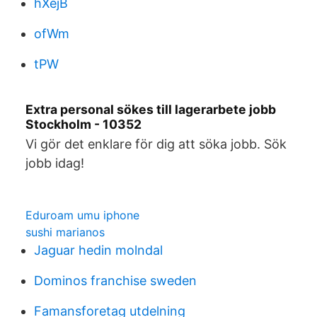
hXejB
ofWm
tPW
Extra personal sökes till lagerarbete jobb
Stockholm - 10352
Vi gör det enklare för dig att söka jobb. Sök
jobb idag!
Eduroam umu iphone
sushi marianos
Jaguar hedin molndal
Dominos franchise sweden
Famansforetag utdelning