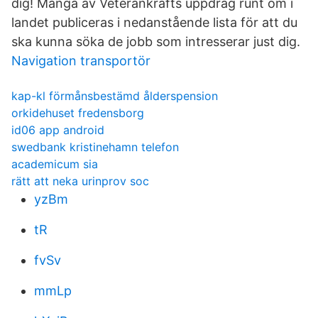
dig! Många av Veterankrafts uppdrag runt om i
landet publiceras i nedanstående lista för att du
ska kunna söka de jobb som intresserar just dig.
Navigation transportör
kap-kl förmånsbestämd ålderspension
orkidehuset fredensborg
id06 app android
swedbank kristinehamn telefon
academicum sia
rätt att neka urinprov soc
yzBm
tR
fvSv
mmLp